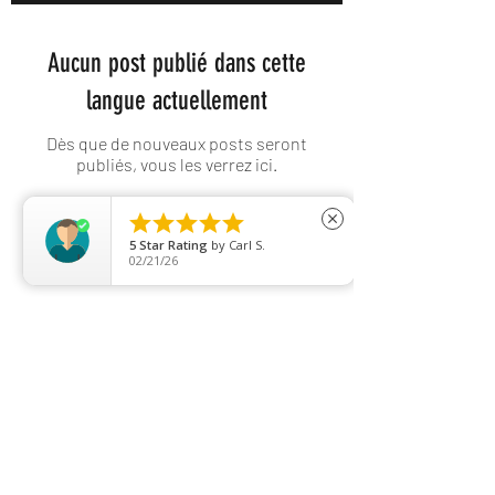
Aucun post publié dans cette
langue actuellement
Dès que de nouveaux posts seront
publiés, vous les verrez ici.





close
5
Star Rating
by
Carl S.
02/21/26