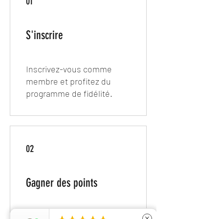
01
S'inscrire
Inscrivez-vous comme
membre et profitez du
programme de fidélité.
02
Gagner des points
Book a session
close